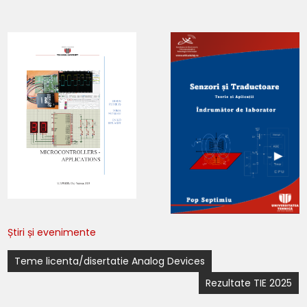
Știri și evenimente
Navigare
Teme licenta/disertatie Analog Devices
în
Rezultate TIE 2025
articole